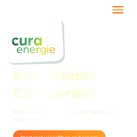
Vorige pagina
Kennisbank
Categorieën
Heeft u vragen of advies nodig? Neem gerust
contact met ons op.