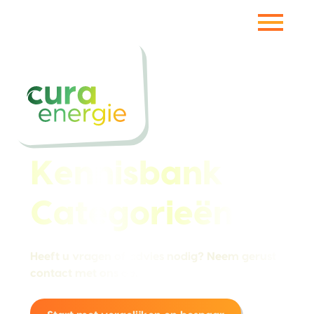
Vorige pagina
Kennisbank
Categorieën
Heeft u vragen of advies nodig? Neem gerust
contact met ons op.